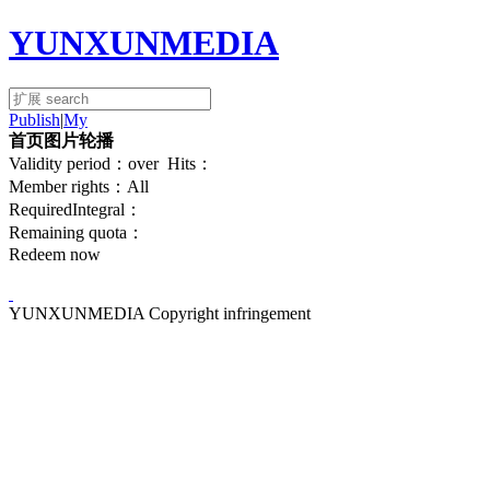
YUNXUNMEDIA
Publish
|
My
首页图片轮播
Validity period：
over
Hits：
Member rights：All
RequiredIntegral：
Remaining quota：
Redeem now
YUNXUNMEDIA Copyright infringement